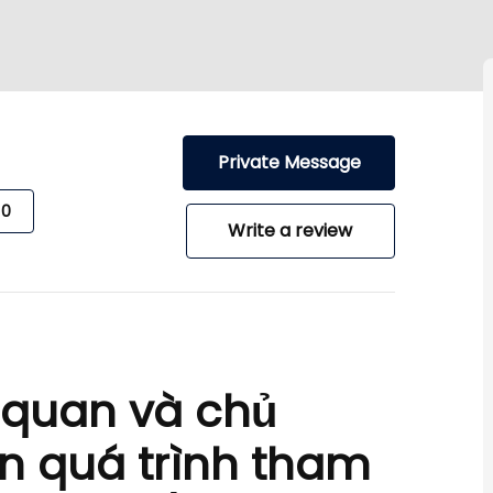
Private Message
-
0
Write a review
 quan và chủ
n quá trình tham