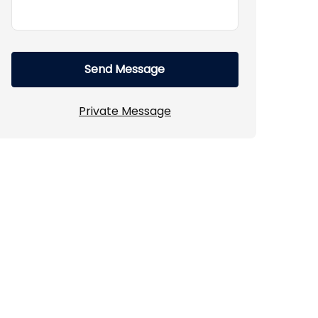
Send Message
Private Message