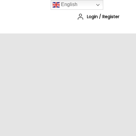
English
Login
/
Register