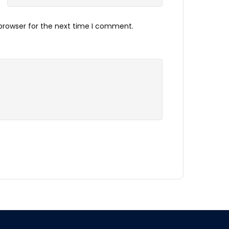
browser for the next time I comment.