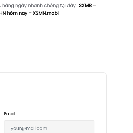
ắc hàng ngày nhanh chóng tại đây:
SXMB –
SHN hôm nay – XSMN.mobi
Email