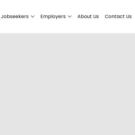
Jobseekers
Employers
About Us
Contact Us